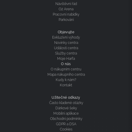
Návštěvní řád
O2 Arena
Pracovní nabídky
Parkování
Objevujte
Exkluzivní výhody
Novinky centra
Události centra
Služby centra
Moje Harfa
O nás
O nákupním centru
Mapa nákupního centra
Kudy k nám?
Kontakt
Užitečné odkazy
Často kladené otázky
Dárkové šeky
Mobilní aplikace
Obchodní podmínky
GDPR a DSA
Cookies