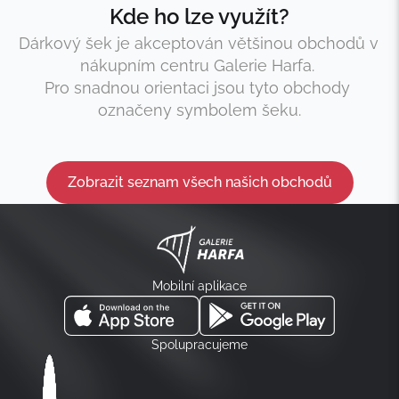
Kde ho lze využít?
Dárkový šek je akceptován většinou obchodů v 
nákupním centru Galerie Harfa. 
Pro snadnou orientaci jsou tyto obchody 
označeny symbolem šeku.
Zobrazit seznam všech našich obchodů
Mobilní aplikace
Spolupracujeme