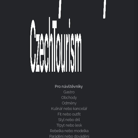
Pro návštěvníky
Gastro
Obchody
Odměny
Kulinář nebo kancelář
Fit nebo outfit
Styl nebo dril
Třpyt nebo lesk
Rebelka nebo modelka
Parádění nebo dovádění