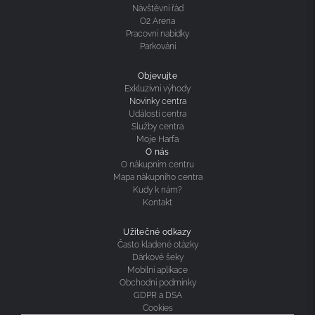
Návštěvní řád
O2 Arena
Pracovní nabídky
Parkování
Objevujte
Exkluzivní výhody
Novinky centra
Události centra
Služby centra
Moje Harfa
O nás
O nákupním centru
Mapa nákupního centra
Kudy k nám?
Kontakt
Užitečné odkazy
Často kladené otázky
Dárkové šeky
Mobilní aplikace
Obchodní podmínky
GDPR a DSA
Cookies