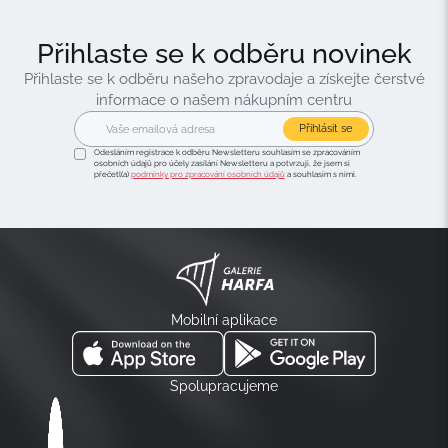
Přihlaste se k odběru novinek
Přihlaste se k odběru našeho zpravodaje a získejte čerstvé
informace o našem nákupním centru
Přihlásit se
Odesláním registrace k odběru Newsletteru souhlasím se zpracováním
osobních údajů pro účely zasílání Newsletteru a potvrzuji, že jsem si
přečetl(a)
podmínky pro zpracování osobních údajů
a souhlasím s nimi.
Mobilní aplikace
Spolupracujeme