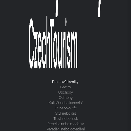
Pro návštěvníky
Gastro
Obchody
Odměny
Kulinář nebo kancelář
Fit nebo outfit
Styl nebo dril
Třpyt nebo lesk
Rebelka nebo modelka
Parádění nebo dovádění