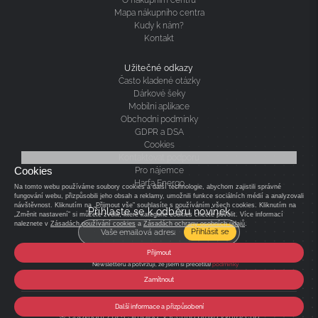
Mapa nákupního centra
Kudy k nám?
Kontakt
Užitečné odkazy
Často kladené otázky
Dárkové šeky
Mobilní aplikace
Obchodní podmínky
GDPR a DSA
Cookies
Kontaktovat podporu
Cookies
Pro nájemce
Harfa Energo
Na tomto webu používáme soubory cookies a další technologie, abychom zajistili správné
fungování webu, přizpůsobili jeho obsah a reklamy, umožnili funkce sociálních médií a analyzovali
návštěvnost. Kliknutím na „Přijmout vše” souhlasíte s používáním všech cookies. Kliknutím na
Přihlaste se k odběru novinek
„Změnit nastavení” si můžete zvolit, které kategorie cookies chcete povolit. Více informací
naleznete v
Zásadách používání cookies
a
Zásadách ochrany osobních údajů
.
Přihlásit se
Odesláním registrace k odběru Newsletteru souhlasím
Přijmout
se zpracováním osobních údajů pro účely zasílání
Newsletteru a potvrzuji, že jsem si přečetl(a)
podmínky
pro zpracování osobních údajů
a souhlasím s nimi.
Zamítnout
Další informace a přizpůsobení
© Copyright 2025 Simplaq. Všechna práva vyhrazena