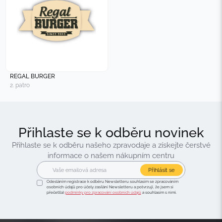
REGAL BURGER
2. patro
Přihlaste se k odběru novinek
Přihlaste se k odběru našeho zpravodaje a získejte čerstvé
informace o našem nákupním centru
Přihlásit se
Odesláním registrace k odběru Newsletteru souhlasím se zpracováním
osobních údajů pro účely zasílání Newsletteru a potvrzuji, že jsem si
přečetl(a)
podmínky pro zpracování osobních údajů
a souhlasím s nimi.