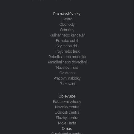
Pro návštěvníky
Gastro
Obchody
Odměny
Kulinář nebo kancelář
Fit nebo outfit
Styl nebo dril
Třpyt nebo lesk
Rebelka nebo modelka
Parádění nebo dovádění
Návštěvní řád
O2 Arena
Pracovní nabídky
Parkování
Objevujte
Exkluzivní výhody
Novinky centra
Události centra
Služby centra
Moje Harfa
O nás
O nákupním centru