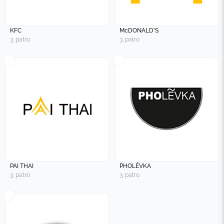
KFC
McDONALD'S
3. patro
3. patro
PAI THAI
PHOLÉVKA
3. patro
3. patro