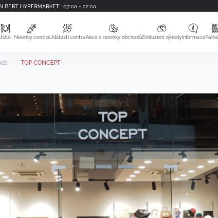
ALBERT HYPERMARKET
:
07:00 - 22:00
Jídlo
Novinky centra
Události centra
Akce a novinky obchodů
Exkluzivní výhody
Informace
Parko
da
TOP CONCEPT