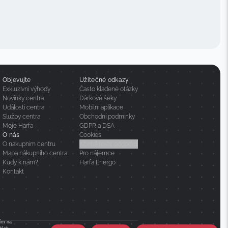
Objevujte
Užitečné odkazy
Exkluzivní výhody
Často kladené otázky
Novinky centra
Dárkové šeky
Události centra
Mobilní aplikace
Služby centra
Obchodní podmínky
Moje Harfa
GDPR a DSA
O nás
Cookies
O nákupním centru
Kontaktovat podporu
Mapa nákupního centra
Pro nájemce
Kudy k nám?
Harfa Energo
Kontakt
tím na