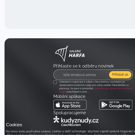
Přihlaste se k odběru novinek
Přihlásit se
Odesláním registrace k odběru Newsletteru souhlasím se
zpracováním osobních údajů pro účely zasílání Newsletteru a
potvrzuji, že jsem si přečetl(a)
podmínky pro zpracování osobních
údajů
a souhlasím s nimi.
Mobilní aplikace
Spolupracujeme
Cookies
Na tomto webu používáme soubory cookies a další technologie, abychom zajistili správné fungování we