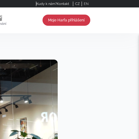
Kudy k nám?
Kontakt
CZ
EN
Moje Harfa přihlášení
vání