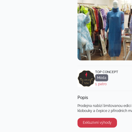
TOP CONCEPT
Móda
1. patro
Popis
Prodejna nabízí limitovanou edic
klobouky a čepice z přírodních m
Exkluzivní výhody