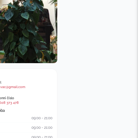
l
ovac@gmail.com
nní číslo
608 373 478
oba
09:00 - 21:00
09:00 - 21:00
09:00 - 21:00