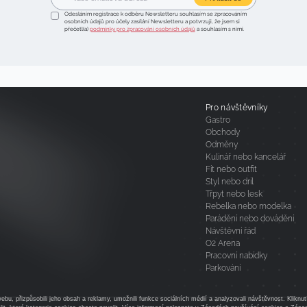
Odesláním registrace k odběru Newsletteru souhlasím se zpracováním
osobních údajů pro účely zasílání Newsletteru a potvrzuji, že jsem si
přečetl(a)
podmínky pro zpracování osobních údajů
a souhlasím s nimi.
Pro návštěvníky
Gastro
Obchody
Odměny
Kulinář nebo kancelář
Fit nebo outfit
Styl nebo dril
Třpyt nebo lesk
Rebelka nebo modelka
Parádění nebo dovádění
Návštěvní řád
O2 Arena
Pracovní nabídky
Parkování
bu, přizpůsobili jeho obsah a reklamy, umožnili funkce sociálních médií a analyzovali návštěvnost. Kliknu