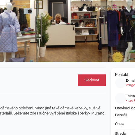
Kontakt
Sledovat
E-mai
vrug
Telefo
+420 
i dámského oblečení. Mimo jiné také dámské kabelky, slušivé 
Otevírací d
ateriálů. Seženete zde i ručně vyráběné italské šperky- Murano
Pondělí
Úterý
Středa