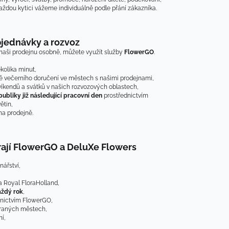
aždou kytici vážeme individuálně podle přání zákazníka.
jednávky a rozvoz
aši prodejnu osobně, můžete využít služby 
FlowerGO
.
kolika minut,
ně večerního doručení ve městech s našimi prodejnami,
 víkendů a svátků v našich rozvozových oblastech,
ubliky již následující pracovní den
 prostřednictvím 
ětin,
a prodejně.
írají FlowerGO a DeluXe Flowers
nářství,
a Royal FloraHolland,
aždý rok
,
dnictvím FlowerGO,
braných městech,
í,