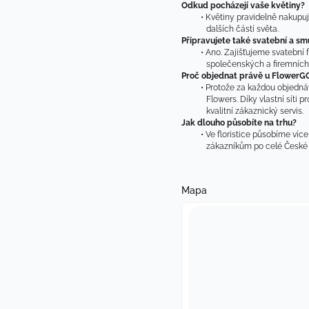
Odkud pocházejí vaše květiny?
Květiny pravidelně nakupuj
dalších částí světa.
Připravujete také svatební a smu
Ano. Zajišťujeme svatební f
společenských a firemních 
Proč objednat právě u FlowerG
Protože za každou objednáv
Flowers. Díky vlastní síti p
kvalitní zákaznický servis.
Jak dlouho působíte na trhu?
Ve floristice působíme více
zákazníkům po celé České 
Mapa