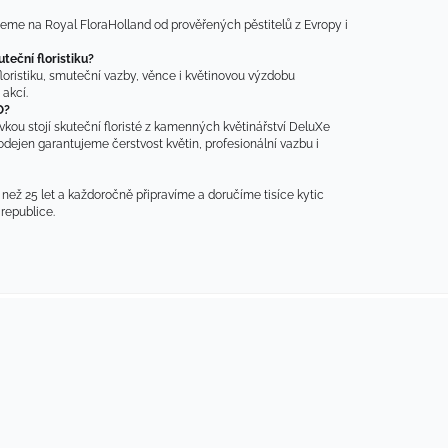
eme na Royal FloraHolland od prověřených pěstitelů z Evropy i 
teční floristiku?
loristiku, smuteční vazby, věnce i květinovou výzdobu 
akcí.
O?
kou stojí skuteční floristé z kamenných květinářství DeluXe 
rodejen garantujeme čerstvost květin, profesionální vazbu i 
 než 25 let a každoročně připravíme a doručíme tisíce kytic 
republice.