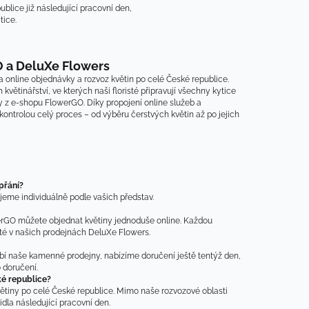
blice již následující pracovní den,
tice.
 a DeluXe Flowers
 online objednávky a rozvoz květin po celé České republice.
 květinářství, ve kterých naši floristé připravují všechny kytice 
 z e-shopu FlowerGO. Díky propojení online služeb a 
rolou celý proces – od výběru čerstvých květin až po jejich 
přání?
ujeme individuálně podle vašich představ.
erGO můžete objednat květiny jednoduše online. Každou 
isté v našich prodejnách DeluXe Flowers.
í naše kamenné prodejny, nabízíme doručení ještě tentýž den, 
 doručení.
ké republice?
tiny po celé České republice. Mimo naše rozvozové oblasti 
dla následující pracovní den.