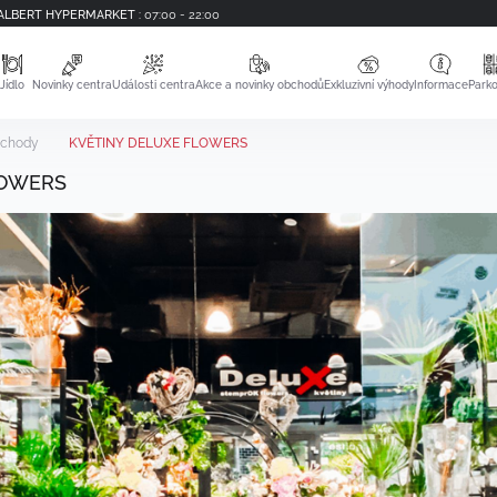
ALBERT HYPERMARKET
:
07:00 - 22:00
Jídlo
Novinky centra
Události centra
Akce a novinky obchodů
Exkluzivní výhody
Informace
Parko
chody
KVĚTINY DELUXE FLOWERS
LOWERS