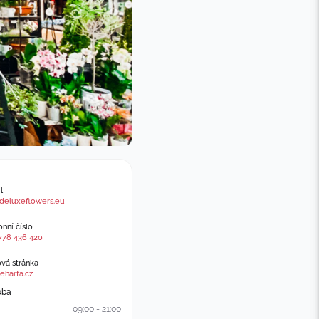
l
deluxeflowers.eu
nní číslo
778 436 420
á stránka
eharfa.cz
oba
09:00 - 21:00