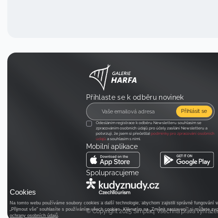
Přihlaste se k odběru novinek
Přihlásit se
Odesláním registrace k odběru Newsletteru souhlasím se
zpracováním osobních údajů pro účely zasílání Newsletteru a
potvrzuji, že jsem si přečetl(a)
podmínky pro zpracování osobních
údajů
a souhlasím s nimi.
Mobilní aplikace
Spolupracujeme
Cookies
Na tomto webu používáme soubory cookies a další technologie, abychom zajistili správné fungování we
„Přijmout vše” souhlasíte s používáním všech cookies. Kliknutím na „Změnit nastavení” si můžete zvol
© Copyright 2025 Simplaq. Všechna práva vyhraze
ochrany osobních údajů
.