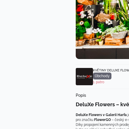
KVĚTINY DELUXE FLO
Obchody
1. patro
Popis
DeluXe Flowers – květ
DeluXe Flowers v Galerii Harfa
 
pro značku 
FlowerGO
 – český e-
Díky propojení kamenných prodej