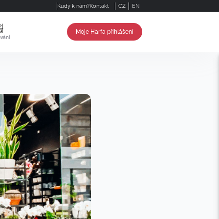
Kudy k nám?
Kontakt
CZ
EN
Moje Harfa přihlášení
vání