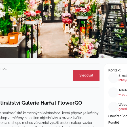
WERS
Kontakt
Sledovat
E-mai
info@
Telefo
+420 
inářství Galerie Harfa | FlowerGO
Webov
galeri
je součástí sítě kamenných květinářství, která připravuje květiny 
Otevírací d
shop zaměřený na online objednávky a rozvoz květin.
en a e-shopu mohou zákazníci využít osobní nákup, vazbu 
Pondělí