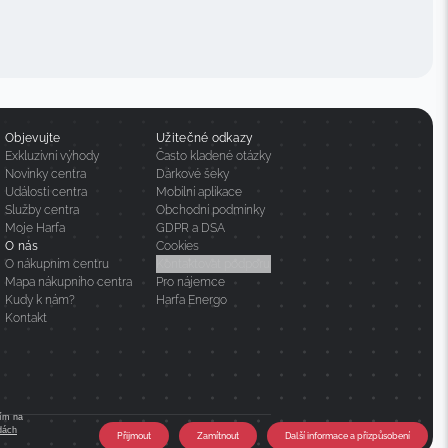
Objevujte
Užitečné odkazy
Exkluzivní výhody
Často kladené otázky
Novinky centra
Dárkové šeky
Události centra
Mobilní aplikace
Služby centra
Obchodní podmínky
Moje Harfa
GDPR a DSA
O nás
Cookies
O nákupním centru
Kontaktovat podporu
Mapa nákupního centra
Pro nájemce
Kudy k nám?
Harfa Energo
Kontakt
tím na
dách
Přijmout
Zamítnout
Další informace a přizpůsobení