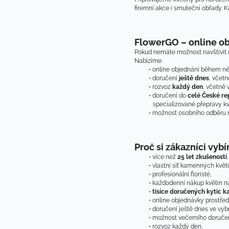
firemní akce i smuteční obřady. K
FlowerGO – online ob
Pokud nemáte možnost navštívit n
Nabízíme:
online objednání během ně
doručení 
ještě dnes
, včet
rozvoz 
každý den
, včetně
doručení do 
celé České rep
specializované přepravy kv
možnost osobního odběru n
Proč si zákazníci vyb
více než 
25 let zkušeností
,
vlastní síť kamenných květi
profesionální floristé,
každodenní nákup květin n
tisíce doručených kytic k
online objednávky prostře
doručení ještě dnes ve vy
možnost večerního doručen
rozvoz každý den,