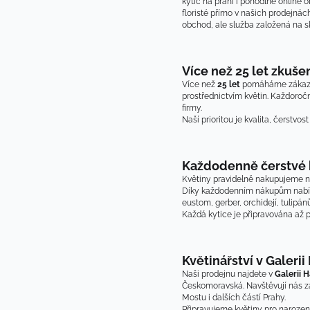
kytic na přání i pohodlné online 
floristé přímo v našich prodejná
obchod, ale služba založená na sk
Více než 25 let zkuše
Více než 
25 let
 pomáháme zákazní
prostřednictvím květin. Každoroč
firmy.
Naší prioritou je kvalita, čerstvo
Každodenně čerstvé 
Květiny pravidelně nakupujeme n
Díky každodenním nákupům nabízíme 
eustom, gerber, orchidejí, tulipán
Každá kytice je připravována až p
Květinářství v Galerii
Naši prodejnu najdete v 
Galerii H
Českomoravská. Navštěvují nás zá
Mostu i dalších částí Prahy.
Připravujeme květiny pro narozeni