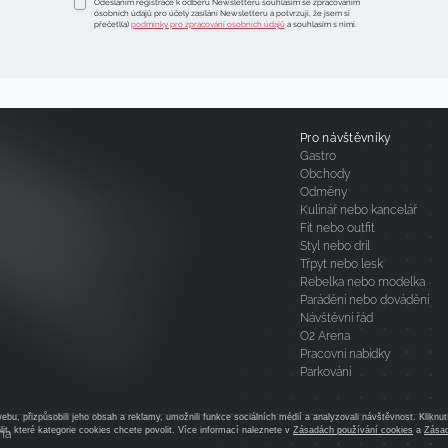
Odesláním registrace k odběru Newsletteru souhlasím se zpracováním
osobních údajů pro účely zasílání Newsletteru a potvrzuji, že jsem si
přečetl(a)
podmínky pro zpracování osobních údajů
a souhlasím s nimi.
Pro návštěvníky
Gastro
Obchody
Odměny
Kulinář nebo kancelář
Fit nebo outfit
Styl nebo dril
Třpyt nebo lesk
Rebelka nebo modelka
Parádění nebo dovádění
Návštěvní řád
O2 Arena
Pracovní nabídky
Parkování
bu, přizpůsobili jeho obsah a reklamy, umožnili funkce sociálních médií a analyzovali návštěvnost. Kliknu
it, které kategorie cookies chcete povolit. Více informací naleznete v
Zásadách používání cookies
a
Zása
na