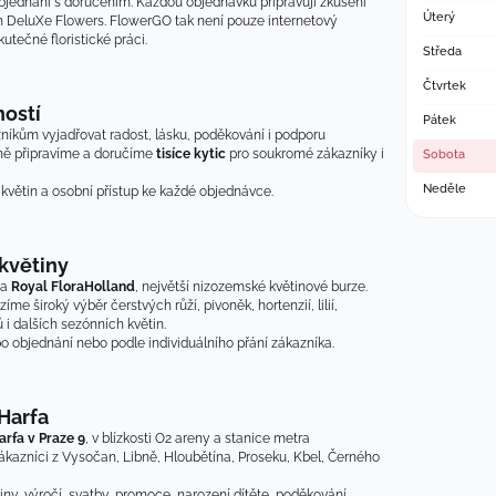
objednání s doručením. Každou objednávku připravují zkušení 
Úterý
ch DeluXe Flowers. FlowerGO tak není pouze internetový 
utečné floristické práci.
Středa
Čtvrtek
ností
Pátek
kům vyjadřovat radost, lásku, poděkování i podporu 
ně připravíme a doručíme 
tisíce kytic
 pro soukromé zákazníky i 
Sobota
Neděle
st květin a osobní přístup ke každé objednávce.
květiny
a 
Royal FloraHolland
, největší nizozemské květinové burze. 
široký výběr čerstvých růží, pivoněk, hortenzií, lilií, 
ů i dalších sezónních květin.
o objednání nebo podle individuálního přání zákazníka.
 Harfa
arfa v Praze 9
, v blízkosti O2 areny a stanice metra 
kazníci z Vysočan, Libně, Hloubětína, Proseku, Kbel, Černého 
ny, výročí, svatby, promoce, narození dítěte, poděkování, 