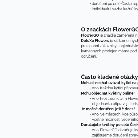
doručení po celé České repu
individuální vazba každé ky
O značkách FlowerGO
FlowerGO
 je značka zaměřená na
DeluXe Flowers
 je síť kamenných
pro osobní zákazníky i objednávky
kamenných prodejen máme pod kont
doručení.
Často kladené otázky
Mohu si nechat uvázat kytici na 
Ano. Každou kytici připrav
Mohu objednat květiny online?
Ano. Prostřednictvím Flow
objednávku připravují flor
Je možné doručení ještě dnes?
Ano. Ve městech, kde působ
včetně možnosti večerního
Doručujete květiny po celé Čes
Ano. FlowerGO doručuje kvě
zajišťujeme doručení zpravi