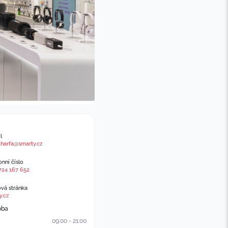
l
.harfa@smarty.cz
nní číslo
724 167 652
á stránka
y.cz
oba
09:00 - 21:00