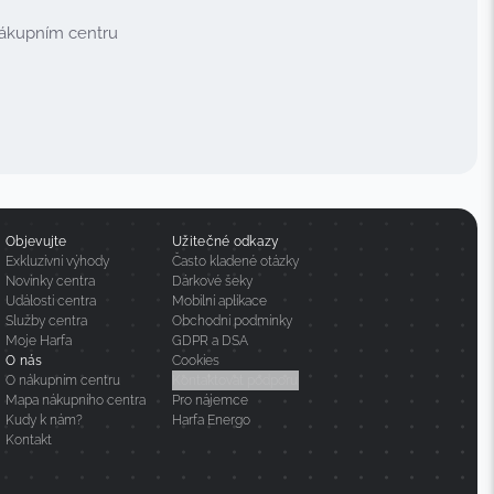
nákupním centru
Objevujte
Užitečné odkazy
Exkluzivní výhody
Často kladené otázky
Novinky centra
Dárkové šeky
Události centra
Mobilní aplikace
Služby centra
Obchodní podmínky
Moje Harfa
GDPR a DSA
O nás
Cookies
O nákupním centru
Kontaktovat podporu
Mapa nákupního centra
Pro nájemce
Kudy k nám?
Harfa Energo
Kontakt