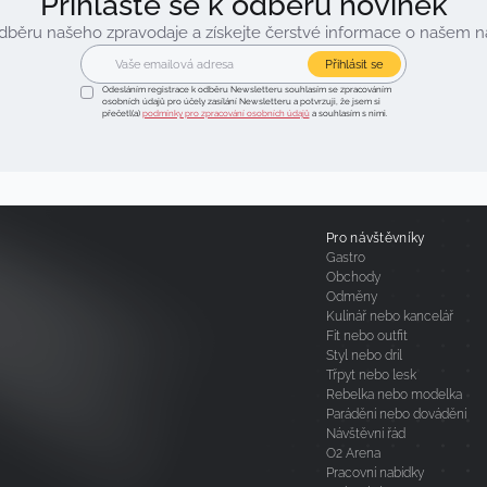
Přihlaste se k odběru novinek
 odběru našeho zpravodaje a získejte čerstvé informace o našem 
Přihlásit se
Odesláním registrace k odběru Newsletteru souhlasím se zpracováním
osobních údajů pro účely zasílání Newsletteru a potvrzuji, že jsem si
přečetl(a)
podmínky pro zpracování osobních údajů
a souhlasím s nimi.
Pro návštěvníky
Gastro
Obchody
Odměny
Kulinář nebo kancelář
Fit nebo outfit
Styl nebo dril
Třpyt nebo lesk
Rebelka nebo modelka
Parádění nebo dovádění
Návštěvní řád
O2 Arena
Pracovní nabídky