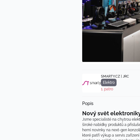
SMARTY.CZ | JRC
Elektro
1. patro
Popis
Nový svět elektronik
Jsme specialisté na chytrou elekt
široké nabídky produktů a přísluš
herní novinky na next-gen konzolí
které patří výkup a servis zařízen