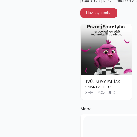
prodeje na splátky a mnohem víc 
Novinky centra
TVŮJ NOVÝ PARŤÁK
SMARTY JE TU
SMARTY.CZ | JRC
Mapa