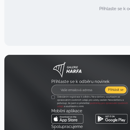
Přihlaste se k
Přihlaste se k odběru novinek
Přihlásit se
Odesláním registrace k odběru Newsletteru souhlasím se
zpracováním osobních údajů pro účely zasílání Newsletteru a
potvrzuji, že jsem si přečetl(a)
podmínky pro zpracování osobních
údajů
a souhlasím s nimi.
Mobilní aplikace
Spolupracujeme