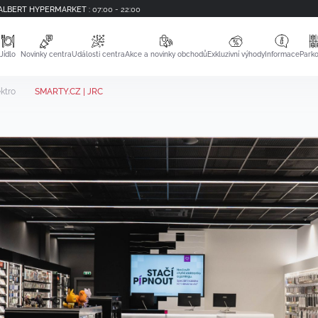
ALBERT HYPERMARKET
:
07:00 - 22:00
Jídlo
Novinky centra
Události centra
Akce a novinky obchodů
Exkluzivní výhody
Informace
Parko
ktro
SMARTY.CZ | JRC