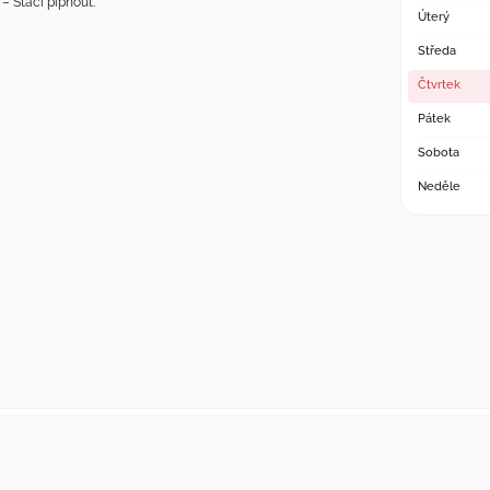
– Stačí pípnout.
Úterý
Středa
Čtvrtek
Pátek
Sobota
Neděle