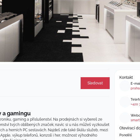
Kontakt
Sledovat
E-mai
praha
Telefo
+420 
y a gamingu
Webov
roniku, gaming a příslušenství. Na prodejnách si vybereš ze 
smart
enství tvých oblíbených značek; navíc si u nás můžeš vyzkoušet 
Otevírací d
ch a herních PC sestavách. Najdeš zde také škálu služeb, mezi 
í Apple, výkup telefonů, konzolí i her, možnost výhodného 
Pondělí