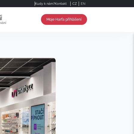
Kudy k nám?
Kontakt
CZ
EN
Moje Harfa přihlášení
vání