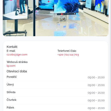
Kontakt
E-mail
Telefonní číslo
cz.obs@lge.com
+420 724 114 703
Webová stránka
lg.com
Otevírací doba
Pondělí
09:00 - 21:00
Úterý
09:00 - 21:00
Středa
09:00 - 21:00
Čtvrtek
09:00 - 21:00
Pátek
09:00 - 21:00