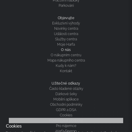
Pracovní nabídky
Parkování
Objevujte
Exkluzivní výhody
Novinky centra
Události centra
Služby centra
Moje Harfa
O nás
O nákupním centru
Mapa nákupního centra
Kudy k nám?
Kontakt
Užitečné odkazy
Často kladené otázky
Dárkové šeky
Mobilní aplikace
Obchodní podmínky
GDPR a DSA
Cookies
Kontaktovat podporu
Cookies
Pro nájemce
Harfa Energo