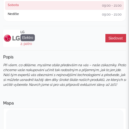
Sobota
09:00 - 21:00
Neděle
09:00 - 21:00
LG
Elektro
Sledovat
2. patro
Popis
Při všem, co děláme, myslíme stále především na vás – naše zákazníky. Proto 
chceme vaše nakupování učinit tak radostným a příjemným, jak to jen jde. 
Náš tým expertů vás obeznámí s nejnovějšími technologiemi a předvede, jak 
si můžete usnadnit každý den díky široké škále našich produktů, ze kterých si 
určitě vyberete. Navrch jsme si pro vás připravili exkluzivní slevy až 21%!
Mapa