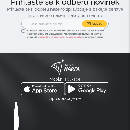
Přihlaste se k odběru novinek
Přihlaste se k odběru našeho zpravodaje a získejte čerstvé
informace o našem nákupním centru
Přihlásit se
Odesláním registrace k odběru Newsletteru souhlasím se zpracováním
osobních údajů pro účely zasílání Newsletteru a potvrzuji, že jsem si
přečetl(a)
podmínky pro zpracování osobních údajů
a souhlasím s nimi.
Mobilní aplikace
Spolupracujeme