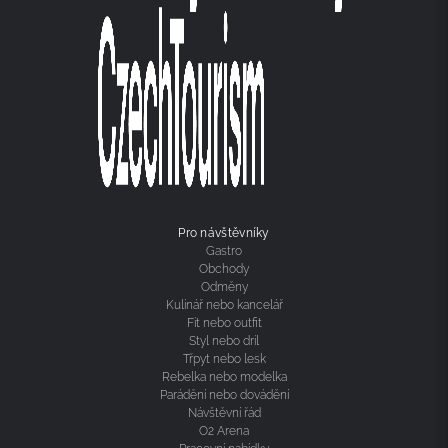
Pro návštěvníky
Gastro
Obchody
Odměny
Kulinář nebo kancelář
Fit nebo outfit
Styl nebo dril
Třpyt nebo lesk
Rebelka nebo modelka
Parádění nebo dovádění
Návštěvní řád
O2 Arena