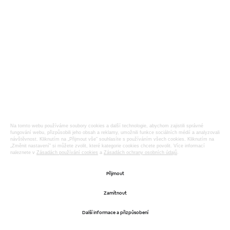
Cookies
Na tomto webu používáme soubory cookies a další technologie, abychom zajistili správné
fungování webu, přizpůsobili jeho obsah a reklamy, umožnili funkce sociálních médií a analyzovali
návštěvnost. Kliknutím na „Přijmout vše” souhlasíte s používáním všech cookies. Kliknutím na
„Změnit nastavení” si můžete zvolit, které kategorie cookies chcete povolit. Více informací
naleznete v
Zásadách používání cookies
a
Zásadách ochrany osobních údajů
.
Přijmout
Zamítnout
Další informace a přizpůsobení