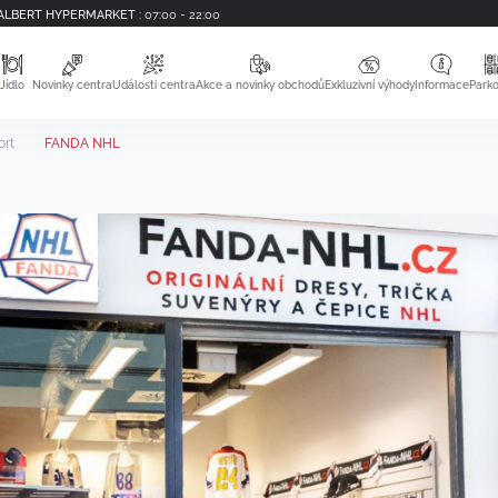
ALBERT HYPERMARKET
:
07:00 - 22:00
Jídlo
Novinky centra
Události centra
Akce a novinky obchodů
Exkluzivní výhody
Informace
Parko
ort
FANDA NHL