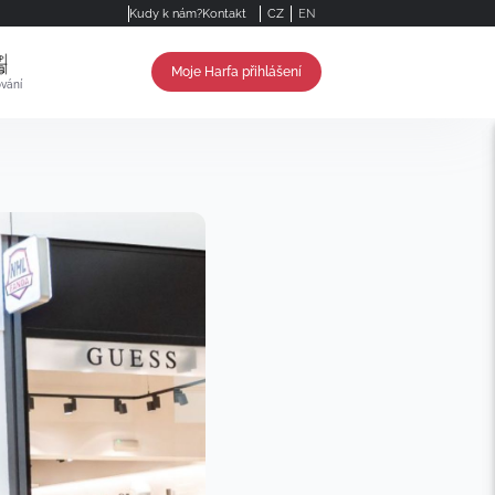
Kudy k nám?
Kontakt
CZ
EN
Moje Harfa přihlášení
vání