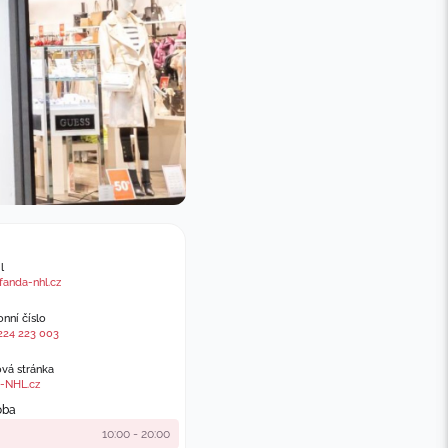
l
fanda-nhl.cz
nní číslo
224 223 003
á stránka
-NHL.cz
oba
10:00 - 20:00