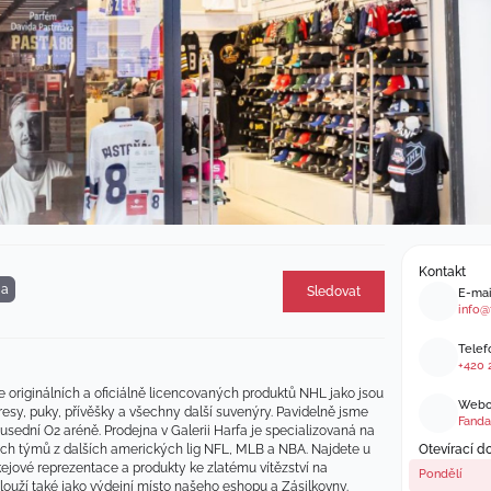
Kontakt
a
Sledovat
E-mai
info@
Telefo
+420 
 originálních a oficiálně licencovaných produktů NHL jako jsou 
Webov
 dresy, puky, přívěšky a všechny další suvenýry. Pavidelně jsme 
Fanda
ední O2 aréně. Prodejna v Galerii Harfa je specializovaná na 
iných týmů z dalších amerických lig NFL, MLB a NBA. Najdete u 
Otevírací d
kejové reprezentace a produkty ke zlatému vítězství na 
Pondělí
slouží také jako výdejní místo našeho eshopu a Zásilkovny.