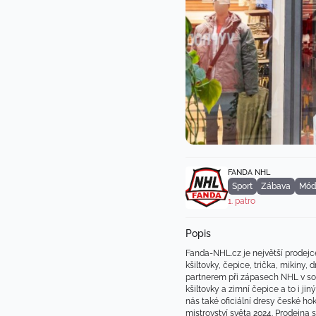
FANDA NHL
Sport
Zábava
Mód
1. patro
Popis
Fanda-NHL.cz je největší prodejce
kšiltovky, čepice, trička, mikiny,
partnerem při zápasech NHL v sous
kšiltovky a zimní čepice a to i j
nás také oficiální dresy české ho
mistrovství světa 2024. Prodejna 