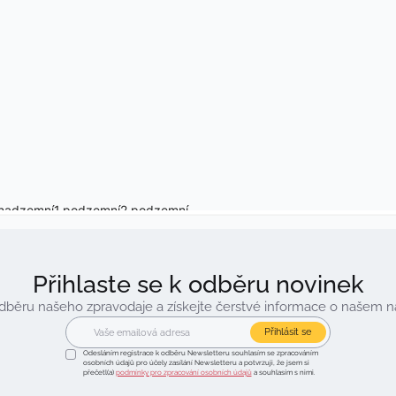
Přihlaste se k odběru novinek
 odběru našeho zpravodaje a získejte čerstvé informace o našem 
Přihlásit se
Odesláním registrace k odběru Newsletteru souhlasím se zpracováním
osobních údajů pro účely zasílání Newsletteru a potvrzuji, že jsem si
přečetl(a)
podmínky pro zpracování osobních údajů
a souhlasím s nimi.