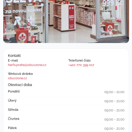
Kontakt
E-mail
Telefonní číslo
harfa.praha@obuvzona.cz
+420 770 399 017
Webová stránka
obuvzona.cz
Otevírací doba
Pondělí
09:00 - 21:00
Úterý
09:00 - 21:00
Středa
09:00 - 21:00
Čtvrtek
09:00 - 21:00
Pátek
09:00 - 21:00