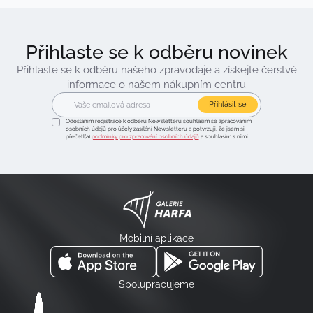
Přihlaste se k odběru novinek
Přihlaste se k odběru našeho zpravodaje a získejte čerstvé
informace o našem nákupním centru
Přihlásit se
Odesláním registrace k odběru Newsletteru souhlasím se zpracováním
osobních údajů pro účely zasílání Newsletteru a potvrzuji, že jsem si
přečetl(a)
podmínky pro zpracování osobních údajů
a souhlasím s nimi.
Mobilní aplikace
Spolupracujeme