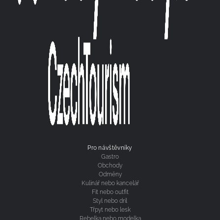
Pro návštěvníky
Gastro
Obchody
Odměny
Kulinář nebo kancelář
Fit nebo outfit
Styl nebo dril
Třpyt nebo lesk
Rebelka nebo modelka