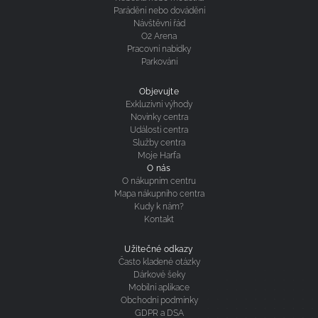
Parádění nebo dovádění
Návštěvní řád
O2 Arena
Pracovní nabídky
Parkování
Objevujte
Exkluzivní výhody
Novinky centra
Události centra
Služby centra
Moje Harfa
O nás
O nákupním centru
Mapa nákupního centra
Kudy k nám?
Kontakt
Užitečné odkazy
Často kladené otázky
Dárkové šeky
Mobilní aplikace
Obchodní podmínky
GDPR a DSA