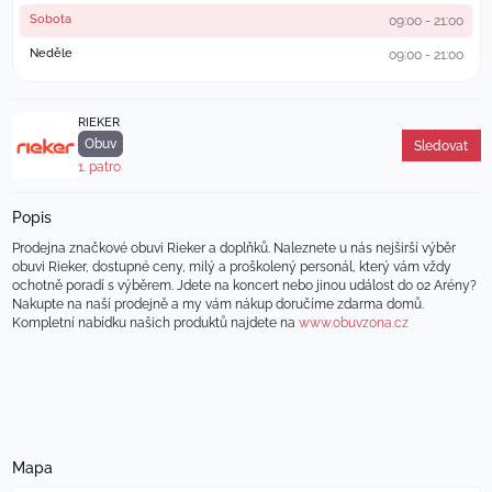
Sobota
09:00 - 21:00
Neděle
09:00 - 21:00
RIEKER
Obuv
Sledovat
1. patro
Popis
Prodejna značkové obuvi Rieker a doplňků. Naleznete u nás nejširší výběr 
obuvi Rieker, dostupné ceny, milý a proškolený personál, který vám vždy 
ochotně poradí s výběrem. Jdete na koncert nebo jinou událost do 02 Arény? 
Nakupte na naší prodejně a my vám nákup doručíme zdarma domů. 
Kompletní nabídku našich produktů najdete na 
www.obuvzona.cz 
Mapa