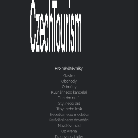
Pro návštěvníky
Gastro
Obchody
Odměny
Kulinář nebo kancelář
Fit nebo outfit
Styl nebo dril
Třpyt nebo lesk
Rebelka nebo modelka
Parádění nebo dovádění
Návštěvní řád
O2 Arena
Pracovní nabídky