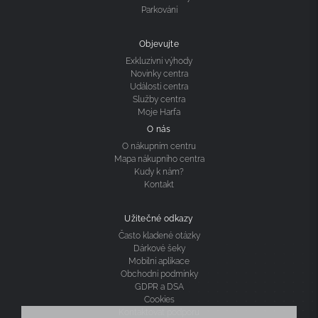
Parkování
Objevujte
Exkluzivní výhody
Novinky centra
Události centra
Služby centra
Moje Harfa
O nás
O nákupním centru
Mapa nákupního centra
Kudy k nám?
Kontakt
Užitečné odkazy
Často kladené otázky
Dárkové šeky
Mobilní aplikace
Obchodní podmínky
GDPR a DSA
Cookies
Kontaktovat podporu