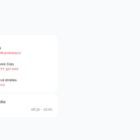
l
nik@cleany.cz
nní číslo
777 327 000
á stránka
.cz
oba
06:30 - 22:00