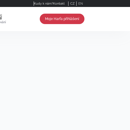
Kudy k nám?
Kontakt
CZ
EN
Moje Harfa přihlášení
vání