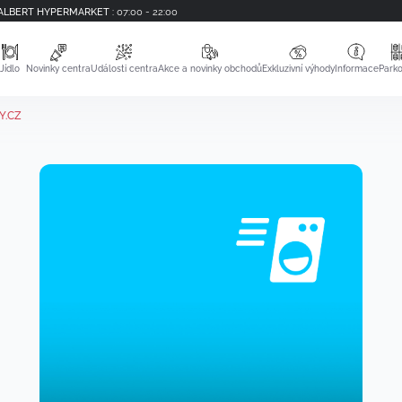
ALBERT HYPERMARKET
:
07:00 - 22:00
Jídlo
Novinky centra
Události centra
Akce a novinky obchodů
Exkluzivní výhody
Informace
Parko
Y.CZ