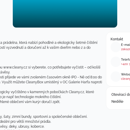
Kontakt
 a prádelna, která nabízí pohodlné a ekologicky šetrné čištění 
E-mai
stí vyzvednutí a doručení až k vašim dveřím nebo z a do 
zakaz
Telefo
+420 
www.cleany.cz si vyberete, co potřebujete vyčistit – od košilí 
ávěsy.​
Webov
sti přijede ve vámi zvoleném časovém okně (PO - Ně od 8:00 do 
cleany
.​ Využít můžete CleanyBox umístěný v OC Galerie Harfa naproti 
ologicky vyčištěno v kamenných pobočkách Cleany.cz, které 
Otevírací d
ko je např. technologie mokrého čištění.
Neděle
hlené oblečení vám kurýr doručí zpět.​
ky, šaty, zimní bundy, sportovní a společenské oblečení.​
deální pro větší množství prádla.​
věsy, deky, ubrusy, koberce.​