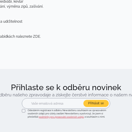
hedvábí, kevlar
ní, výměna zipů, zašívání.​
 udržitelnost ​
nabídkách naleznete ZDE.
Přihlaste se k odběru novinek
 odběru našeho zpravodaje a získejte čerstvé informace o našem 
Přihlásit se
Odesláním registrace k odběru Newsletteru souhlasím se zpracováním
osobních údajů pro účely zasílání Newsletteru a potvrzuji, že jsem si
přečetl(a)
podmínky pro zpracování osobních údajů
a souhlasím s nimi.