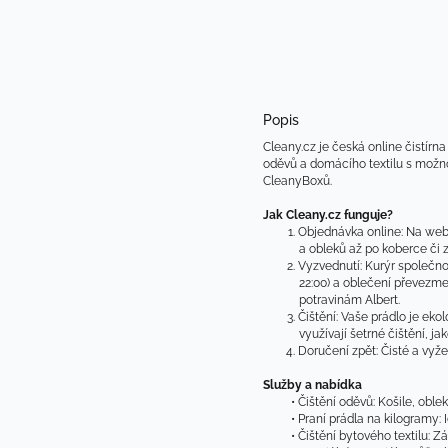
Popis
Cleany.cz je česká online čistírna
oděvů a domácího textilu s možno
CleanyBoxů.
Jak Cleany.cz funguje?
Objednávka online: Na webu 
a obleků až po koberce či z
Vyzvednutí: Kurýr společno
22:00) a oblečení převezme
potravinám Albert.
Čištění: Vaše prádlo je ek
využívají šetrné čištění, ja
Doručení zpět: Čisté a vyže
Služby a nabídka
Čištění oděvů: Košile, oble
Praní prádla na kilogramy: I
Čištění bytového textilu: Zá