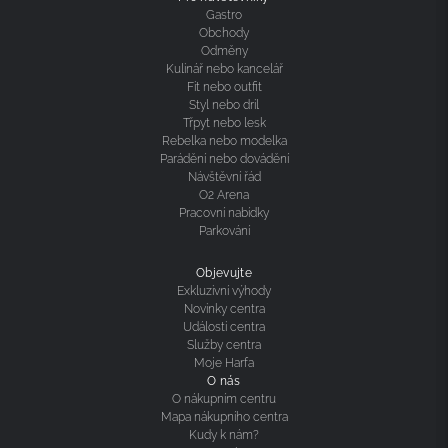
Gastro
Obchody
Odměny
Kulinář nebo kancelář
Fit nebo outfit
Styl nebo dril
Třpyt nebo lesk
Rebelka nebo modelka
Parádění nebo dovádění
Návštěvní řád
O2 Arena
Pracovní nabídky
Parkování
Objevujte
Exkluzivní výhody
Novinky centra
Události centra
Služby centra
Moje Harfa
O nás
O nákupním centru
Mapa nákupního centra
Kudy k nám?