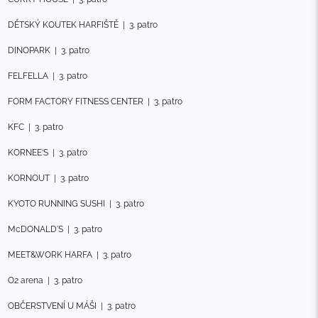
DĚTSKÝ KOUTEK HARFIŠTĚ
|
3. patro
DINOPARK
|
3. patro
FELFELLA
|
3. patro
FORM FACTORY FITNESS CENTER
|
3. patro
KFC
|
3. patro
KORNEE‘S
|
3. patro
KORNOUT
|
3. patro
KYOTO RUNNING SUSHI
|
3. patro
McDONALD'S
|
3. patro
MEET&WORK HARFA
|
3. patro
O2 arena
|
3. patro
OBČERSTVENÍ U MÁŠI
|
3. patro