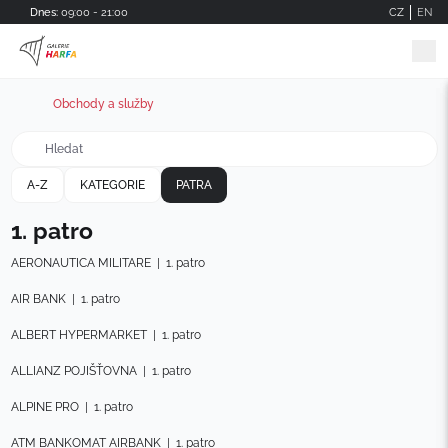
Skip to main content
Dnes:
09:00 - 21:00
CZ
EN
Obchody a služby
A-Z
KATEGORIE
PATRA
1. patro
AERONAUTICA MILITARE
|
1. patro
AIR BANK
|
1. patro
ALBERT HYPERMARKET
|
1. patro
ALLIANZ POJIŠŤOVNA
|
1. patro
ALPINE PRO
|
1. patro
ATM BANKOMAT AIRBANK
|
1. patro