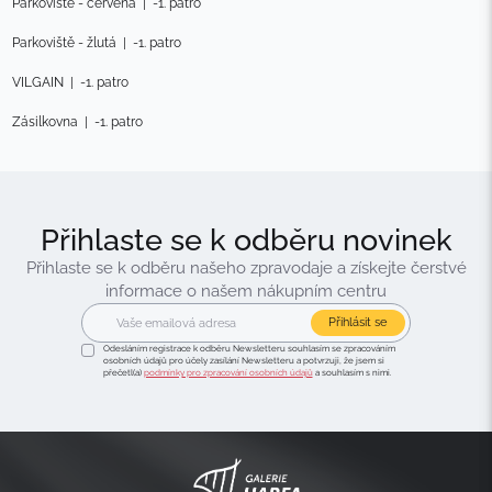
Parkoviště - červená
|
-1. patro
Parkoviště - žlutá
|
-1. patro
VILGAIN
|
-1. patro
Zásilkovna
|
-1. patro
Přihlaste se k odběru novinek
Přihlaste se k odběru našeho zpravodaje a získejte čerstvé
informace o našem nákupním centru
Přihlásit se
Odesláním registrace k odběru Newsletteru souhlasím se zpracováním
osobních údajů pro účely zasílání Newsletteru a potvrzuji, že jsem si
přečetl(a)
podmínky pro zpracování osobních údajů
a souhlasím s nimi.